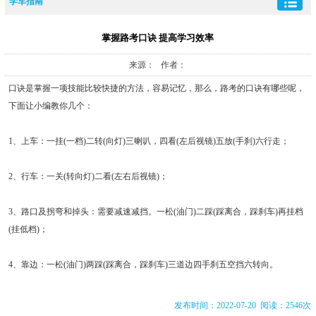
学车指南
掌握路考口诀 提高学习效率
来源： 作者：
口诀是掌握一项技能比较快捷的方法，容易记忆，那么，路考的口诀有哪些呢，
下面让小编教你几个：
1、上车：一挂(一档)二转(向灯)三喇叭，四看(左后视镜)五放(手刹)六行走；
2、行车：一关(转向灯)二看(左右后视镜)；
3、路口及拐弯和掉头：需要减速减挡。一松(油门)二踩(踩离合，踩刹车)再挂档
(挂低档)；
4、靠边：一松(油门)两踩(踩离合，踩刹车)三道边四手刹五空挡六转向。
发布时间：2022-07-20 阅读：2546次