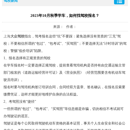
驾校新闻
2023年10月秋季学车，如何找驾校报名？
来源： 作者：
上海
大众驾校
指出，驾考报名这些“坑”不要踩：避免选择没有资质的“三无”驾
校；不要相信所谓的“包过”、“包考试”、“买驾照”；不要选择无法“计时培训”的驾
校；警惕“低价培训”陷阱。
1、报名选择有正规资质的驾校
在学车报名时一定要选择正规驾校，提前查看驾培机构是否持有由交通运输主管
部门核发的《道路运输经营许可证》及《营业执照》（经营范围要含有机动车驾
驶员培训）。
报名时要与驾培机构签订培训合同，合同经双方盖章、签名确认，在报名后索要
缴费凭证，这样才能更好地维护自身的合法权益。
2、考驾照没有“捷径”
一些所谓的“包过”、“包考试”、“买驾照”等信息都是诈骗，切勿相信不考试就可
办驾驶证的谎言。
驾驶证是每个公民取得驾驶机动车资格的基本证照，事关个人生命安全和社会公