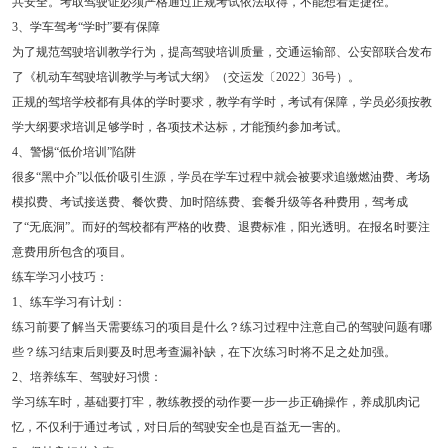
共安全。考取驾驶证必须严格通过正规考试依法取得，不能想着走捷径。
3、学车驾考“学时”要有保障
为了规范驾驶培训教学行为，提高驾驶培训质量，交通运输部、公安部联合发布
了《机动车驾驶培训教学与考试大纲》（交运发〔2022〕36号）。
正规的驾培学校都有具体的学时要求，教学有学时，考试有保障，学员必须按教
学大纲要求培训足够学时，各项技术达标，才能预约参加考试。
4、警惕“低价培训”陷阱
很多“黑中介”以低价吸引生源，学员在学车过程中就会被要求追缴燃油费、考场
模拟费、考试接送费、餐饮费、加时陪练费、套餐升级等各种费用，驾考成
了“无底洞”。而好的驾校都有严格的收费、退费标准，阳光透明。在报名时要注
意费用所包含的项目。
练车学习小技巧：
1、练车学习有计划：
练习前要了解当天需要练习的项目是什么？练习过程中注意自己的驾驶问题有哪
些？练习结束后则要及时思考查漏补缺，在下次练习时将不足之处加强。
2、培养练车、驾驶好习惯：
学习练车时，基础要打牢，教练教授的动作要一步一步正确操作，养成肌肉记
忆，不仅利于通过考试，对日后的驾驶安全也是百益无一害的。